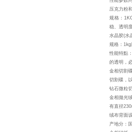
性能参数
压克力粉
规格：1K
稳、透明
水晶胶(水
规格：1kg
性能特點
的透明，
金相切割
切割碟，以优
钻石微粒切割碟
金相拋光
有直径23
绒布背面设
产地分：