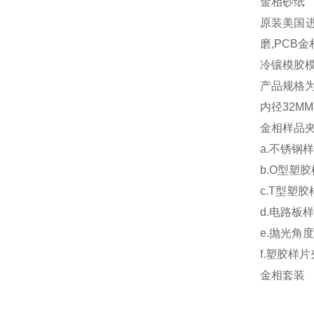
金相砂纸
原装美国进
磨,PCB
冷镶模胶
产品规格为
内径32M
金相样品
a.不锈钢
b.O型塑
c.T型塑
d.电路板
e.抛光角
f.塑胶样
金相套装