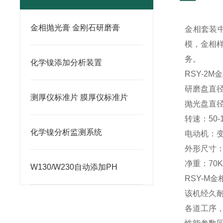
金相抛光膏 金刚石研磨膏
金相套装
模，金相
务。
化学镍添加分析装置
RSY-2
研磨盘直径
测厚仪标准片 膜厚仪标准片
抛光盘直径
转速：50-1
化学镍分析监测系统
电动机：变频
外形尺寸：7
净重：70K
W130/W230自动添加PH
RSY-M
该机经久
各道工序