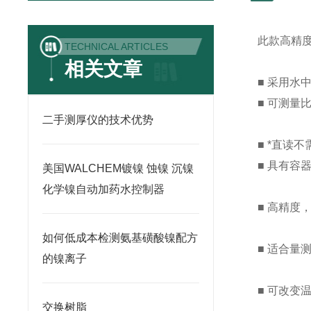
此款高精
TECHNICAL ARTICLES
相关文章
■ 采用水
■ 可测量
二手测厚仪的技术优势
■ *直读
■ 具有
美国WALCHEM镀镍 蚀镍 沉镍
化学镍自动加药水控制器
■ 高精度
如何低成本检测氨基磺酸镍配方
■ 适合量
的镍离子
■ 可改变
交换树脂