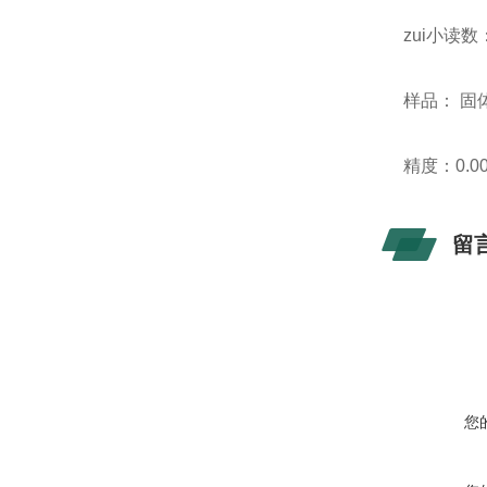
zui小读数：
样品： 固
精度：0.00
留
您