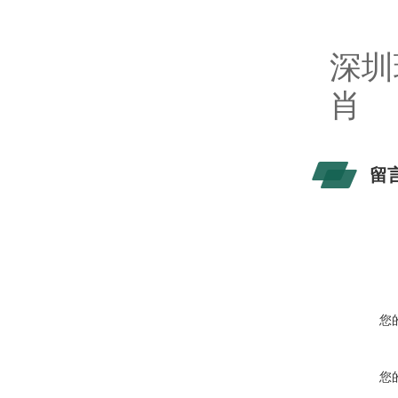
深圳
肖
留
您
您