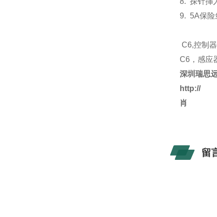
8.
探针挿
9. 5A
保险
C6,
控制
C6，感应
深圳瑞思
http://
肖
留