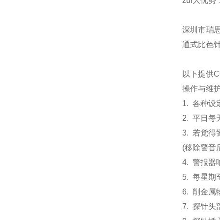
zui大优
深圳市瑞
通式比色针
以下提供
操作与维
1.
各种设
2.
平日每
3.
若觉得
(
移除警音
4.
警报器响
5.
每星期
6.
削金属
7.
探针头