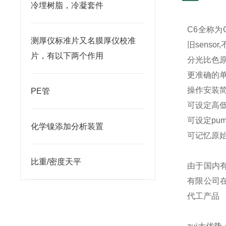
冷埋树脂，冷凝套件
C6
全称为C
测厚仪标准片又名膜厚仪校准
旧senso
片，有以下两个作用
分光比色原
更准确的单
操作安装简
PE管
可设定高低
可设定pum
化学镍添加分析装置
可记忆原始
比重/密度天平
由于国内
有限公司在
代工产品