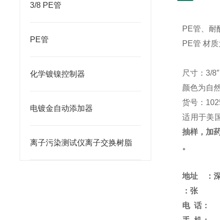
3/8 PE管
PE
管、耐
PE管
PE
管 材
尺寸：
3/8
化学镀镍控制器
颜色为自
货号：
102
电镀金自动添加器
适用于美
抽样，加
离子污染测试仪离子交换树脂
。
地址 ：
：
张
电
话：