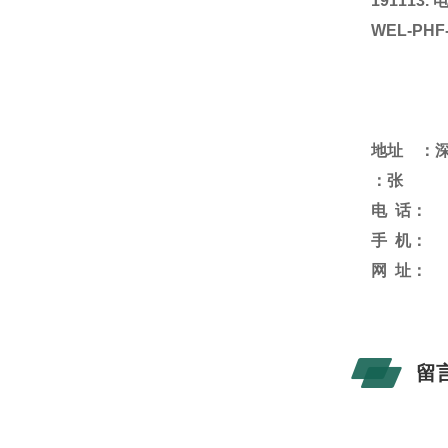
191113.
WEL-PHF
地址 ：
：
张
电
话：
手
机：
网
址：
留