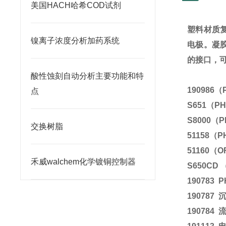
美国HACH哈希COD试剂
塑料材质
镍离子浓度分析加药系统
电极。凝
的接口，
酸性蚀刻自动分析主要功能和特
190986
（
点
S651
（
P
S8000
（
P
交换树脂
51158
（
P
51160
（
O
禾威walchem化学镀铜控制器
S650CD
190783
P
190787
190784